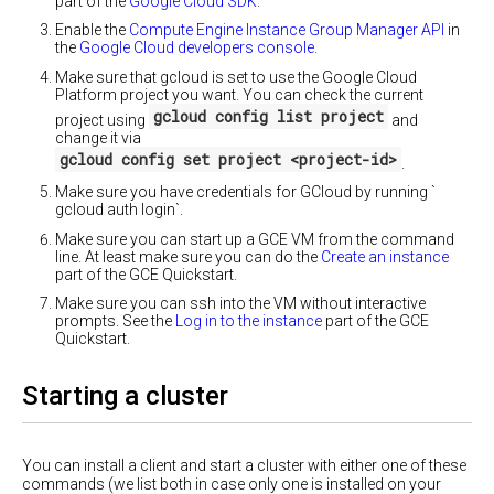
part of the
Google Cloud SDK
.
接
环
kubectl
Kubernetes
管
境
Enable the
Compute Engine Instance Group Manager API
in
端
理
变
the
Google Cloud developers console
.
基
口
资
量
于
Make sure that gcloud is set to use the Google Cloud
转
源
Google
Platform project you want. You can check the current
接
管
Compute
gcloud config list project
Garbage
理
project using
and
Engine
用
collection
change it via
运
运
Explorer
gcloud config set project <project-id>
算
.
行
来
资
Kubernetes
验
Make sure you have credentials for GCloud by running `
源
gcloud auth login`.
证
基
运
Pod
Make sure you can start up a GCE VM from the command
于
行
生
line. At least make sure you can do the
Create an instance
AWS
环
命
part of the GCE Quickstart.
EC2
境
周
运
Make sure you can ssh into the VM without interactive
期
行
prompts. See the
Log in to the instance
part of the GCE
Kubernetes
Quickstart.
Pod
健
在
康
Azure
Starting a cluster
检
(基
查
于
Weave)
容
上
You can install a client and start a cluster with either one of these
器
运
commands (we list both in case only one is installed on your