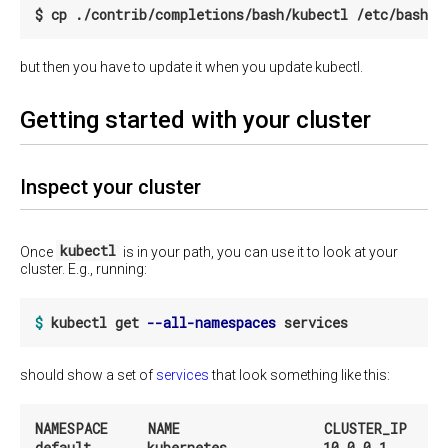
在
需
存
Mesos
要
限
上
注
制
部
意
but then you have to update it when you update kubectl.
署
的
熟
Kubernetes
问
悉
Getting started with your cluster
题
资
源
配
额
Inspect your cluster
资
源
配
kubectl
Once
is in your path, you can use it to look at your
额
cluster. E.g., running:
及
限
制
$ 
kubectl get 
--all-namespaces
Kubernetes
组
should show a set of
services
that look something like this:
件
配
NAMESPACE     NAME                  CLUSTER_IP    
置
default       kubernetes            10.0.0.1       