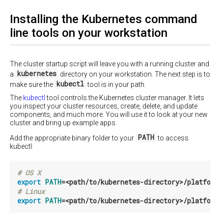
AWS/Joyent
理
于
行
上
机
Vagrant
Installing the Kubernetes command
的
的
高
line tools on your workstation
Ubuntu
离
CoreOS
可
线
用
Rackspace
Cloudstack
群
上
基
集
的
VMware
The cluster startup script will leave you with a running cluster and
于
vSphere
CoreOS
kubernetes
a
directory on your workstation. The next step is to
Ansible
群
配
kubectl
make sure the
tool is in your path.
集
VMware
置
管
Photon
The
kubectl
tool controls the Kubernetes cluster manager. It lets
Fedora
Controller
理
you inspect your cluster resources, create, delete, and update
components, and much more. You will use it to look at your new
Fedora
Juju
管
cluster and bring up example apps.
(单
理
DCOS
节
指
PATH
Add the appropriate binary folder to your
to access
点)
南
kubectl:
基
于
Fedora
群
libvirt
(多
集
# OS X
的
节
管
export 
PATH
=
<path/to/kubernetes-directory>/platform
CoreOS
点)
理
# Linux
指
oVirt
CentOS
export 
PATH
=
<path/to/kubernetes-directory>/platform
南
OpenStack
CoreOS