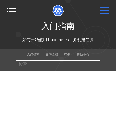
入
入门指南
门
指
入门
文档
社区
博客
南
如何开始使用 Kubernetes，并创建任务
入
准保好血染
使用指南，
如果你需要
阅读
门
入门指南
参考文档
范例
帮助中心
沙场了么? 构
例子和参考
帮助，你可
Kubernetes
建一个简单
文献，来学
以联系其他
相关的最新
链
什
接
么
的
习如何使用
的
消息，一般
群
是
Kubernetes
Kubernetes.
Kubernetes
容器技术的
集
Kubernetes?
群集来在
你也可以
帮
使用者,或者
空间，并获
下
Node.js 上运
助完成这个
kubernetes
取最新的技
用
安
载
户
装
行 "Hello
文档
!
作者，参与
术入门信息
或
指
和
World" 。
社区讨论，
编
南
设
或者观看网
译
置
上视频。
Web
安
kubectl
UI
装