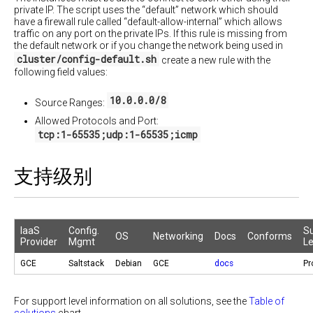
private IP. The script uses the “default” network which should
have a firewall rule called “default-allow-internal” which allows
traffic on any port on the private IPs. If this rule is missing from
the default network or if you change the network being used in
cluster/config-default.sh
create a new rule with the
following field values:
10.0.0.0/8
Source Ranges:
Allowed Protocols and Port:
tcp:1-65535;udp:1-65535;icmp
支持级别
IaaS
Config.
S
OS
Networking
Docs
Conforms
Provider
Mgmt
Le
GCE
Saltstack
Debian
GCE
docs
Pr
For support level information on all solutions, see the
Table of