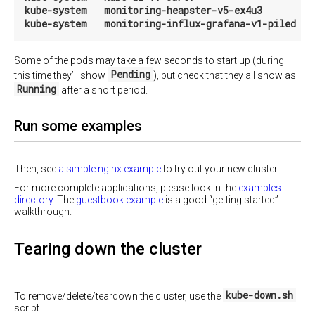
kube-system   monitoring-heapster-v5-ex4u3         
网
络
Pods，
Services
Some of the pods may take a few seconds to start up (during
使
Pending
this time they’ll show
), but check that they all show as
用
Running
after a short period.
DNS
设
Run some examples
定
和
配
置
Then, see
a simple nginx example
to try out your new cluster.
DNS
For more complete applications, please look in the
examples
directory
. The
guestbook example
is a good “getting started”
Master
walkthrough.
<-
>
Node
Tearing down the cluster
的
通
讯
kube-down.sh
To remove/delete/teardown the cluster, use the
网
script.
络