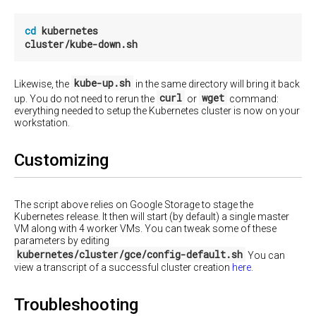
插
件
cd 
kubernetes

静
态
Pods
kube-up.sh
Likewise, the
in the same directory will bring it back
配
curl
wget
up. You do not need to rerun the
or
command:
置
everything needed to setup the Kubernetes cluster is now on your
垃
workstation.
圾
回
收
Customizing
Configuring
Out
Of
The script above relies on Google Storage to stage the
Resource
Kubernetes release. It then will start (by default) a single master
Handling
VM along with 4 worker VMs. You can tweak some of these
parameters by editing
利
kubernetes/cluster/gce/config-default.sh
You can
用
view a transcript of a successful cluster creation
here
.
Salt
配
置
Troubleshooting
Kubernetes