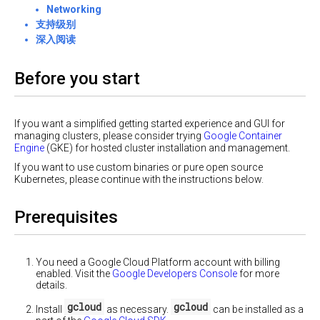
新
Networking
Elasticsearch
置
多
决
演
和
私
容
支持级别
方
示
Kibana
有
器
案
深入阅读
记
云
的
Secrets
录
本
的
Pod
Walkthrough
日
地
Before you start
防
配
志
运
火
使
置
行
墙
用
使
容
Kubernetes
ConfigMap
用
器
If you want a simplified getting started experience and GUI for
Cross-
`kubectl
在
利
cluster
managing clusters, please consider trying
Google Container
POD
exec`
生
Service
横
私
用
Engine
(GKE) for hosted cluster installation and management.
在
Discovery
产
向
有
Minikube
If you want to use custom binaries or pure open source
容
using
环
运
扩
云
Kubernetes, please continue with the instructions below.
Federated
器
境
行
展
上
Services
中
的
Kubernetes
运
执
最
容
行
Prerequisites
已
行
佳
器
Kubernetes
弃
命
实
用
令
命
基
践
的
行
令
于
配
You need a Google Cloud Platform account with billing
备
和
Google
enabled. Visit the
Google Developers Console
for more
置
代
用
Container
details.
功
理
Engine
方
使
能
gcloud
gcloud
运
连
Install
as necessary.
can be installed as a
案
用
行