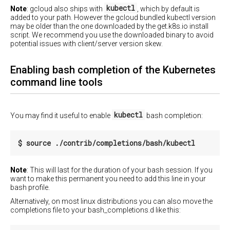
具
kubectl
多
Note
: gcloud also ships with
, which by default is
CoreOS
有
点
added to your path. However the gcloud bundled kubectl version
with
命
may be older than the one downloaded by the get.k8s.io install
群
Calico
名
script. We recommend you use the downloaded binary to avoid
集
空
Ubuntu
potential issues with client/server version skew.
CoreOS
间
的
Ubuntu
基
Nodes
群
Enabling bash completion of the Kubernetes
于
with
集
Calico
command line tools
Calico
共
网
享
络
的
命
kubectl
Fedora
You may find it useful to enable
bash completion:
名
空
rkt
间
在
通
指
Mesos
过
南
上
rkt
Note
: This will last for the duration of your bash session. If you
部
运
设
want to make this permanent you need to add this line in your
署
行
置
bash profile.
Kubernetes
Kubernetes
Pod
Alternatively, on most linux distributions you can also move the
的
基
使
completions file to your bash_completions.d like this:
CPU
于
用
和
Docker
rkt
内