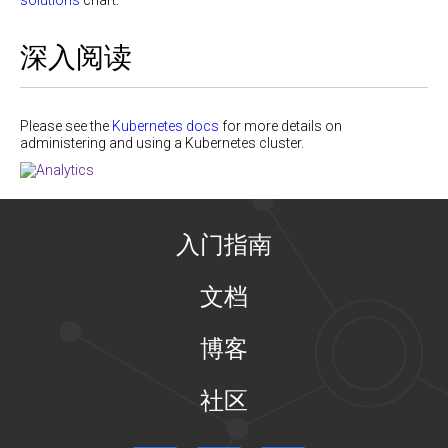
solutions
chart.
深入阅读
Please see the
Kubernetes docs
for more details on
administering and using a Kubernetes cluster.
入门指南
文档
博客
社区