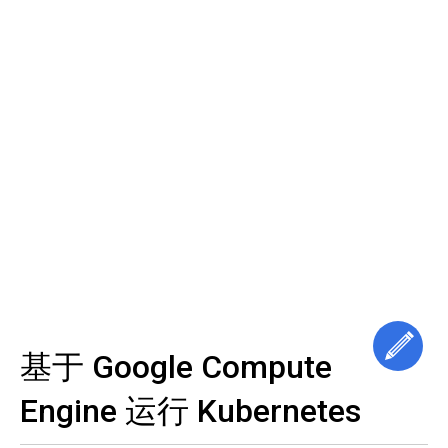
(控
访
Kubernetes
制
问
面
Hello
集
World
板)
对 Kubernetes 感兴趣的黑客?
群
指
南
Workload
通
部
过
查看 Github
在
署
`kubeconfig`
线
和
接
培
探索社区
管
入
训
理
群
集
Twitter
Github
Slack
Stack Overflow
Mailing List
Events Cal
批
启
量
动,
群
作
公
集
业
开,
安
和
全
服
Jobs
关
认
务
闭
证
使
发
应
用
编
现
用
基于 Google Compute
拓
与
展
负
部
并
Engine 运行 Kubernetes
载
署
行
均
应
处
衡
用