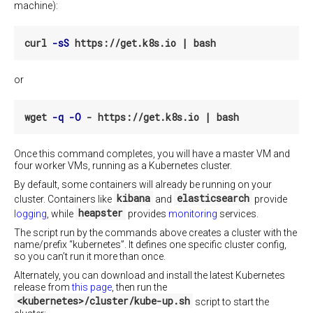
生
machine):
行
命
Kubernetes
周
在
curl 
-sS
期
Azure
钩
(基
子
于
or
Flannel)
分
上
配
运
Pod
wget 
-q
-O
行
到
Kubernetes
节
点
Once this command completes, you will have a master VM and
基
four worker VMs, running as a Kubernetes cluster.
于
利
By default, some containers will already be running on your
CenturyLink
用
运
kibana
elasticsearch
cluster. Containers like
and
provide
Downward
行
API
heapster
logging
, while
provides
monitoring
services.
Kubernetes
传
The script run by the commands above creates a cluster with the
递
自
name/prefix “kubernetes”. It defines one specific cluster config,
Pod
定
so you can’t run it more than once.
的
义
属
Alternately, you can download and install the latest Kubernetes
环
性
release from
this page
, then run the
境
<kubernetes>/cluster/kube-up.sh
script to start the
上
Downward