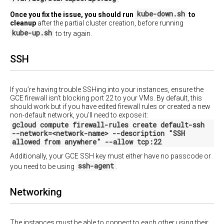
kube-down.sh
Once you fix the issue, you should run
to
cleanup
after the partial cluster creation, before running
kube-up.sh
to try again.
SSH
If you’re having trouble SSHing into your instances, ensure the
GCE firewall isn’t blocking port 22 to your VMs. By default, this
should work but if you have edited firewall rules or created a new
non-default network, you’ll need to expose it:
gcloud compute firewall-rules create default-ssh
--network=<network-name> --description "SSH
allowed from anywhere" --allow tcp:22
Additionally, your GCE SSH key must either have no passcode or
ssh-agent
you need to be using
.
Networking
The instances must be able to connect to each other using their