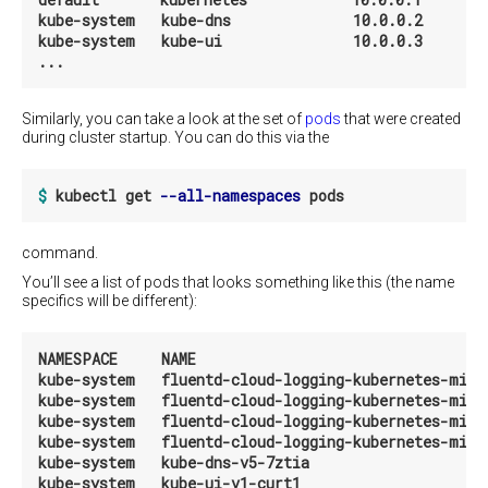
etcd
kube-system   kube-dns              10.0.0.2       
Federating
kube-system   kube-ui               10.0.0.3       
Clusters
使
用
Similarly, you can take a look at the set of
pods
that were created
多
during cluster startup. You can do this via the
个
群
集
$ 
kubectl get 
--all-namespaces
修
改
command.
群
集
You’ll see a list of pods that looks something like this (the name
大
specifics will be different):
小
配
NAMESPACE     NAME                                 
置
kube-system   fluentd-cloud-logging-kubernetes-mini
多
kube-system   fluentd-cloud-logging-kubernetes-mini
个
kube-system   fluentd-cloud-logging-kubernetes-mini
Schedulers
kube-system   fluentd-cloud-logging-kubernetes-mini
kube-system   kube-dns-v5-7ztia                     
Kubernetes
kube-system   kube-ui-v1-curt1                      
的