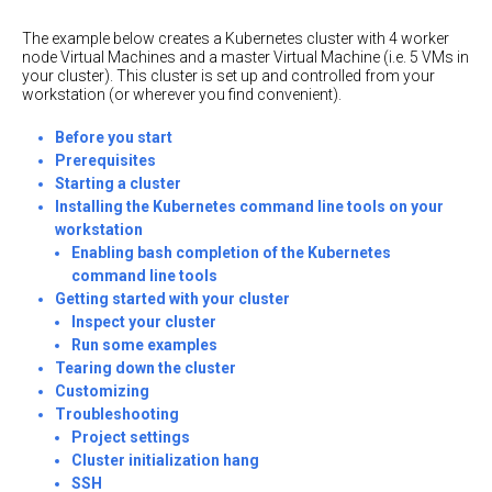
理
程
容
用
序
The example below creates a Kubernetes cluster with 4 worker
粗
器
`Services`
node Virtual Machines and a master Virtual Machine (i.e. 5 VMs in
略
链
和
资
your cluster). This cluster is set up and controlled from your
花
接
Pods
源
workstation (or wherever you find convenient).
队
到
管
监
列
运
应
理
Before you start
控，
并
行
用
Prerequisites
日
行
你
操
程
志，
处
的
作
Starting a cluster
序
和
理
第
Replication
Installing the Kubernetes command line tools on your
调
Controller
操
一
workstation
精
试
作
个
Enabling bash completion of the Kubernetes
调
细
容
`Services`
容
整
command line tools
化
器
器
Replication
创
队
Getting started with your cluster
Controller
建
创
列
创
资
Inspect your cluster
外
建
并
建
源
Run some examples
滚
部
群
行
单
监
动
Tearing down the cluster
的
集
处
容
控
更
Customizing
负
理
器
新
日
选
载
Troubleshooting
的
志
择
均
Pod
Project settings
滚
最
衡
Cluster initialization hang
动
使
创
佳
更
SSH
用
配
建
解