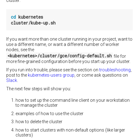
cluster:
API
运
Volume
行
Kubernetes
cd 
kubernetes

持
久
便
自
卷
携
定
指
式
义
If you want more than one cluster running in your project, want to
南
多
搭
use a different name, or want a different number of worker
节
建
Bootstrapping
nodes, see the
点
一
Pet
<kubernetes>/cluster/gce/config-default.sh
file for
集
个
Sets
more fine-grained configuration before you start up your cluster.
群
新
的
If you run into trouble, please see the section on
troubleshooting
,
创
群
post to the
kubernetes-users group
, or come ask questions on
建
集
Slack
.
大
The next few steps will show you:
型
云
群
服
how to set up the command line client on your workstation
集
务
to manage the cluster
器
在
examples of how to use the cluster
多
虚
AWS/GCE
上
how to delete the cluster
个
拟
的
区
机
how to start clusters with non-default options (like larger
CoreOS
域
clusters)
物
基
运