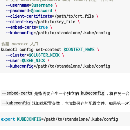
--username
=
$username
\
--password
=
$password
\
--client-certificate
=
/path/to/crt_file 
\
--client-key
=
/path/to/key_file 
\
--embed-certs
=
true
\
--kubeconfig
=
/path/to/standalone/.kube/config

 创建 context 入口
 
kubectl config set-context 
$CONTEXT_NAME
\
--cluster
=
$CLUSTER_NICK
\
--user
=
$USER_NICK
\
--kubeconfig
=
记：
--embed-certs
kubeconfig
是指需要产生一个独立的
，将在另一台
--kubeconfig
既加载配置参数，也加载保存的配置文件。如果第一次
 
export 
KUBECONFIG
=