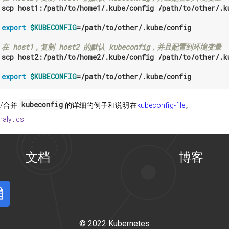
 
scp host1:/path/to/home1/.kube/config /path/to/other/.ku
 
export
$KUBECONFIG
=
/path/to/other/.kube/config

 在 host1，复制 host2 的默认 kubeconfig，并且配置到环境变量
 
scp host2:/path/to/home2/.kube/config /path/to/other/.ku
 
export
$KUBECONFIG
=
kubeconfig
/合并
的详细的例子和说明在
kubeconfig-file
。
文档
博客
nts Calendar
© 2022 Kubernetes