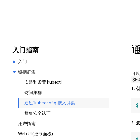
通
入门指南
入门
链接群集
什么是 Kubernetes?
可
$H
下载或编译安装 Kubernetes
安装和设置 kubectl
1.
Hello World 指南
访问集群
在线培训
通过`kubeconfig`接入群集
$
群集安全认证
2. 
用户指南
Web UI (控制面板)
$