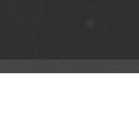
文档
社区
南，例子和参考文献，来
如果你需要帮助，你可
用 Kubernetes. 你也可
他的 Kubernetes 使用
以
帮助完成这个文档
!
kubernetes 作者，参
论，或者观看网上视