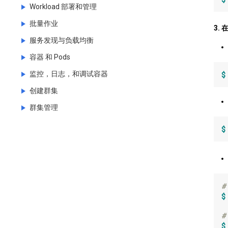
Workload 部署和管理
批量作业
启动, 公开, 和关闭应用
3.
服务发现与负载均衡
部署应用程序
Jobs
使用拓展并行处理
容器 和 Pods
资源管理
用`Services`链接到应用程序
粗略花队列并行处理
监控，日志，和调试容器
操作 Replication Controller
操作`Services`
运行你的第一个容器
$
精细化队列并行处理
创建群集
调整 Replication Controller
创建外部的负载均衡
创建单容器的 Pod
资源监控
群集管理
滚动更新
配置私有云的防火墙
创建多容器的 Pod
日志
选择最佳解决方案
滚动更新演示
Cross-cluster Service Discovery using
配置容器
使用 Elasticsearch 和 Kibana 记录日志
本地运行 Kubernetes
管理指南
$
Federated Services
Secrets Walkthrough
生产环境的容器
使用`kubectl exec`在容器中执行命令行
在私有云上运行 Kubernetes
群集管理指南
利用 Minikube 运行 Kubernetes
使用 ConfigMap
命令和功能
代理连接
自定义环境上运行 Kubernetes
具有命名空间的群集共享
已弃用的备用方案
基于 Google Container Engine 运行
Kubernetes
POD 横向扩展
环境变量
端口转接
便携式多节点集群
命名空间指南
自定义搭建一个新的群集
基于 Google Compute Engine 运行
#
最佳实践配置
管理运算资源
用 Explorer 来验证运行环境
创建大型群集
设置 Pod 的 CPU 和内存限制
云服务器
Kubernetes
$
使用 kubectl 管理资源
基于 AWS EC2 运行Kubernetes
Pod 生命周期
在多个区域运行
熟悉资源配额
虚拟机
AWS/GCE 上的 CoreOS
#
Garbage collection
在 Azure (基于Weave) 上运行
Pod 健康检查
高可用群集
资源配额及限制
物理机
AWS/Joyent 上的 Ubuntu
基于 Vagrant 的 CoreOS
$