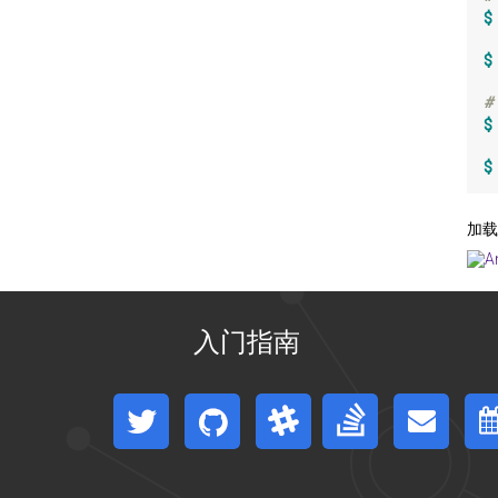
$
$
#
$
$
加载
入门指南
twitter
Github
Slack
Stack Overflow
Mailing List
Eve