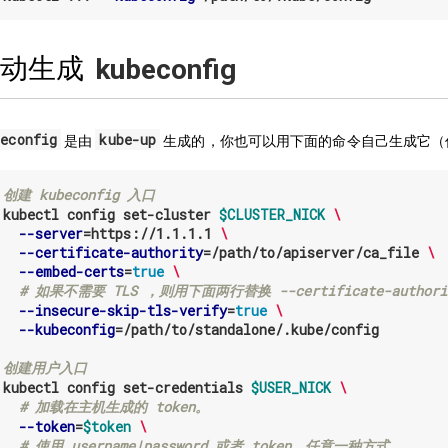
手动生成
kubeconfig
beconfig
kube-up
是由
生成的，你也可以用下面的命令自己生成它（
 创建 kubeconfig 入口
 
kubectl config set-cluster 
$CLUSTER_NICK
\
--server
=
https://1.1.1.1 
\
--certificate-authority
=
/path/to/apiserver/ca_file 
\
--embed-certs
=
true
\
# 如果不需要 TLS ，则用下面两行替换 --certificate-authority
--insecure-skip-tls-verify
=
true
\
--kubeconfig
=
/path/to/standalone/.kube/config

 创建用户入口
 
kubectl config set-credentials 
$USER_NICK
\
# 加载在主机生成的 token。
--token
=
$token
\
# 使用 username|password 或者 token，任意一种方式