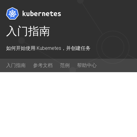
入门指南
入门
如何开始使用 Kubernetes，并创建任务
准保好血染沙场了么? 构建一个简
使用指
入门指南
参考文档
范例
帮助中心
单的 Kubernetes 群集来在
学习如何使
Node.js 上运行 "Hello World" 。
对 Kubernetes 感兴趣的黑客?
查看 Github